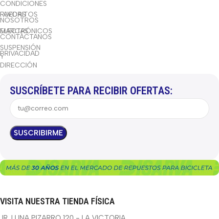
CONDICIONES
RUEDAS
FAVORITOS
NOSOTROS
ELECTRÓNICOS
MARCAS
CONTÁCTANOS
SUSPENSIÓN
PRIVACIDAD
Y
DIRECCIÓN
SUSCRÍBETE PARA RECIBIR OFERTAS:
VISITA NUESTRA TIENDA FÍSICA
JR. LUNA PIZARRO 120 - LA VICTORIA