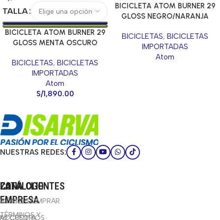
BICICLETA ATOM BURNER 29
TALLA
GLOSS NEGRO/NARANJA
BICICLETA ATOM BURNER 29
BICICLETAS
,
BICICLETAS
GLOSS MENTA OSCURO
IMPORTADAS
Atom
BICICLETAS
,
BICICLETAS
IMPORTADAS
Atom
S/
1,890.00
NUESTRAS REDES:
CATÁLOGO
LA
ZONA CLIENTES
EMPRESA
BICICLETAS
CÓMO COMPRAR
TÉRMINOS Y
ACCESORIOS
MI CUENTA