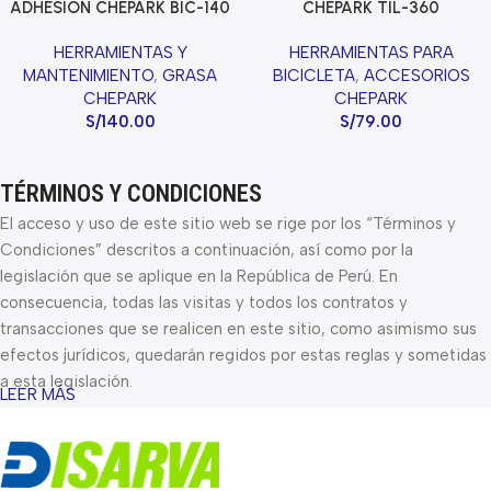
ADHESION CHEPARK BIC-140
CHEPARK TIL-360
HERRAMIENTAS Y
HERRAMIENTAS PARA
MANTENIMIENTO
,
GRASA
BICICLETA
,
ACCESORIOS
CHEPARK
CHEPARK
S/
140.00
S/
79.00
TÉRMINOS Y CONDICIONES
El acceso y uso de este sitio web se rige por los “Términos y
Condiciones” descritos a continuación, así como por la
legislación que se aplique en la República de Perú. En
consecuencia, todas las visitas y todos los contratos y
transacciones que se realicen en este sitio, como asimismo sus
efectos jurídicos, quedarán regidos por estas reglas y sometidas
a esta legislación.
LEER MÁS
Los Términos y Condiciones contenidos en este instrumento se
aplicarán y se entenderá que forman parte de todos los actos y
contratos que se ejecuten o celebren mediante los sistemas de