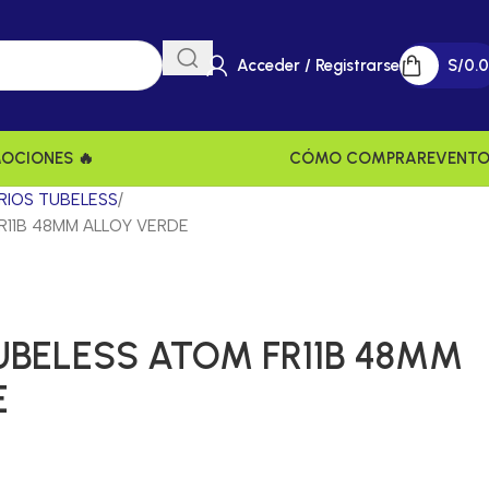
Acceder / Registrarse
S/
0.
MOCIONES 🔥
CÓMO COMPRAR
EVENT
IOS TUBELESS
R11B 48MM ALLOY VERDE
UBELESS ATOM FR11B 48MM
E