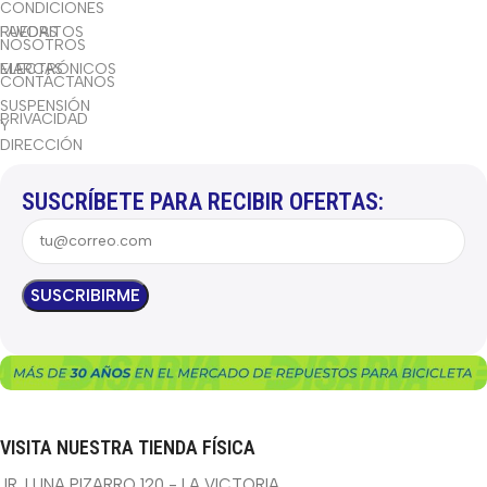
CONDICIONES
RUEDAS
FAVORITOS
NOSOTROS
ELECTRÓNICOS
MARCAS
CONTÁCTANOS
SUSPENSIÓN
PRIVACIDAD
Y
DIRECCIÓN
SUSCRÍBETE PARA RECIBIR OFERTAS:
VISITA NUESTRA TIENDA FÍSICA
JR. LUNA PIZARRO 120 - LA VICTORIA