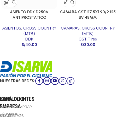
ASIENTO DDK D250V
CAMARA CST 27.5X1.90/2.125
ANTIPROSTATICO
SV 48MM
NEGRO/ROJO
ASIENTOS
,
CROSS COUNTRY
CÁMARAS
,
CROSS COUNTRY
(MTB)
(MTB)
DDK
CST Tires
S/
40.00
S/
30.00
NUESTRAS REDES:
CATÁLOGO
LA
ZONA CLIENTES
EMPRESA
BICICLETAS
CÓMO COMPRAR
TÉRMINOS Y
ACCESORIOS
MI CUENTA