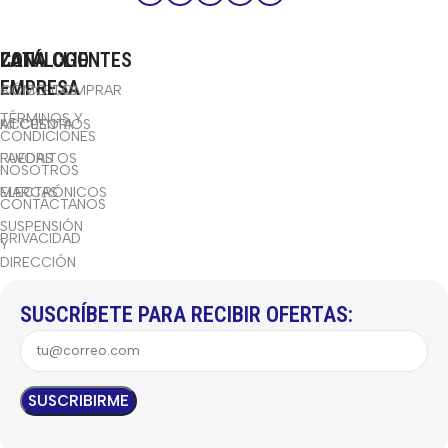
CATÁLOGO
LA
ZONA CLIENTES
EMPRESA
BICICLETAS
CÓMO COMPRAR
TÉRMINOS Y
ACCESORIOS
MI CUENTA
CONDICIONES
RUEDAS
FAVORITOS
NOSOTROS
ELECTRÓNICOS
MARCAS
CONTÁCTANOS
SUSPENSIÓN
PRIVACIDAD
Y
DIRECCIÓN
SUSCRÍBETE PARA RECIBIR OFERTAS: