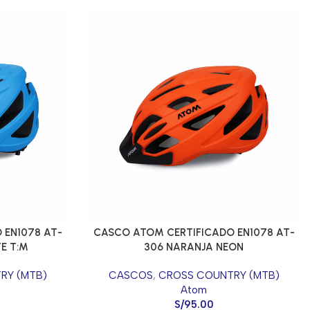
 EN1078 AT-
CASCO ATOM CERTIFICADO EN1078 AT-
E T:M
306 NARANJA NEON
RY (MTB)
CASCOS
,
CROSS COUNTRY (MTB)
Atom
S/
95.00