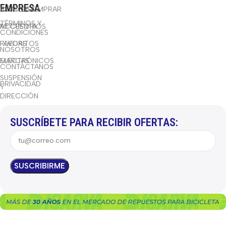
EMPRESA
BICICLETAS
CÓMO COMPRAR
TÉRMINOS Y
ACCESORIOS
MI CUENTA
CONDICIONES
RUEDAS
FAVORITOS
NOSOTROS
ELECTRÓNICOS
MARCAS
CONTÁCTANOS
SUSPENSIÓN
PRIVACIDAD
Y
DIRECCIÓN
SUSCRÍBETE PARA RECIBIR OFERTAS: