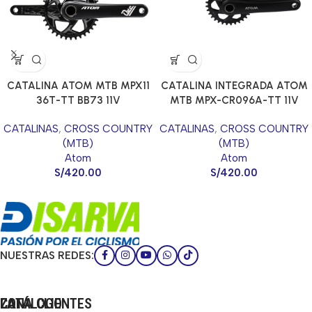
CATALINA ATOM MTB MPX11
CATALINA INTEGRADA ATOM
36T-TT BB73 11V
MTB MPX-CR096A-TT 11V
3/32*36T*175MM BLACK
11/128*32T*175MM
CATALINAS
,
CROSS COUNTRY
CATALINAS
,
CROSS COUNTRY
(MTB)
(MTB)
Atom
Atom
S/
420.00
S/
420.00
NUESTRAS REDES:
CATÁLOGO
LA
ZONA CLIENTES