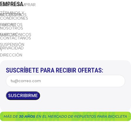
EMPRESA
BICICLETAS
CÓMO COMPRAR
TÉRMINOS Y
ACCESORIOS
MI CUENTA
CONDICIONES
RUEDAS
FAVORITOS
NOSOTROS
ELECTRÓNICOS
MARCAS
CONTÁCTANOS
SUSPENSIÓN
PRIVACIDAD
Y
DIRECCIÓN
SUSCRÍBETE PARA RECIBIR OFERTAS: