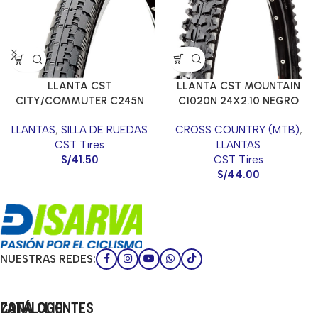
LLANTA CST MOUNTAIN
LLANTA CST
C1020N 24X2.10 NEGRO
CITY/COMMUTER C245N
24X1 3/8 NEGRO
CROSS COUNTRY (MTB)
,
LLANTAS
,
SILLA DE RUEDAS
LLANTAS
CST Tires
CST Tires
S/
41.50
S/
44.00
NUESTRAS REDES:
CATÁLOGO
LA
ZONA CLIENTES