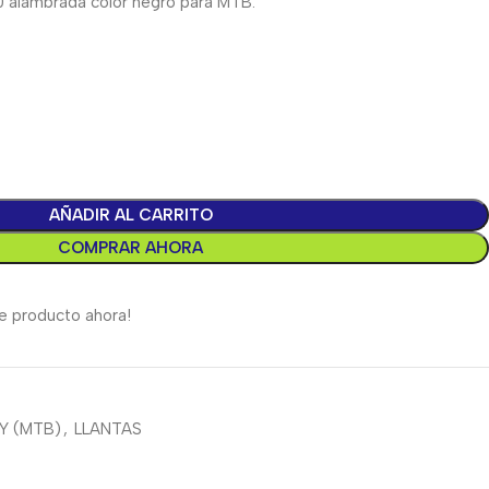
 alambrada color negro para MTB.
AÑADIR AL CARRITO
COMPRAR AHORA
e producto ahora!
Y (MTB)
,
LLANTAS