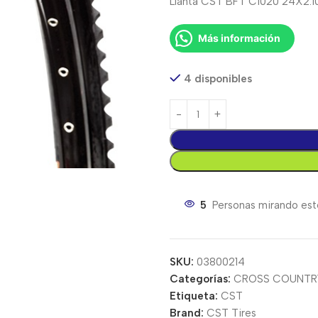
Llanta CST BFT C1020 24X2.10
Más información
4 disponibles
5
Personas mirando est
SKU:
03800214
Categorías:
CROSS COUNTR
Etiqueta:
CST
Brand:
CST Tires