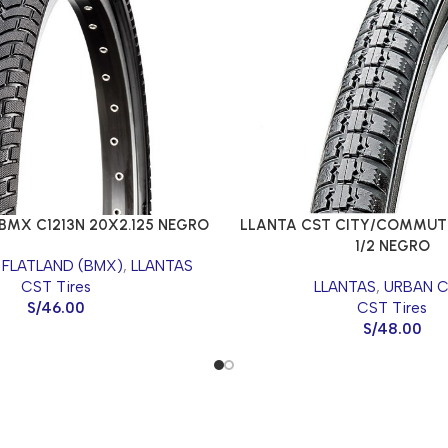
BMX C1213N 20X2.125 NEGRO
LLANTA CST CITY/COMMUTE
1/2 NEGRO
 FLATLAND (BMX)
,
LLANTAS
CST Tires
LLANTAS
,
URBAN C
S/
46.00
CST Tires
S/
48.00