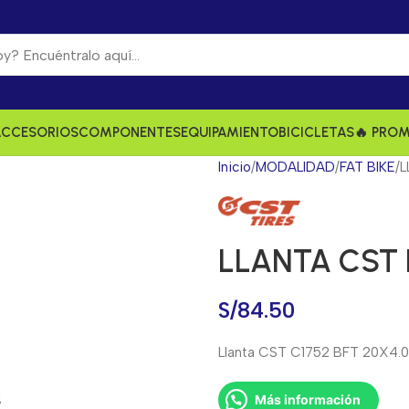
ACCESORIOS
COMPONENTES
EQUIPAMIENTO
BICICLETAS
🔥 PRO
Inicio
MODALIDAD
FAT BIKE
L
LLANTA CST 
S/
84.50
Llanta CST C1752 BFT 20X4.0 a
Más información