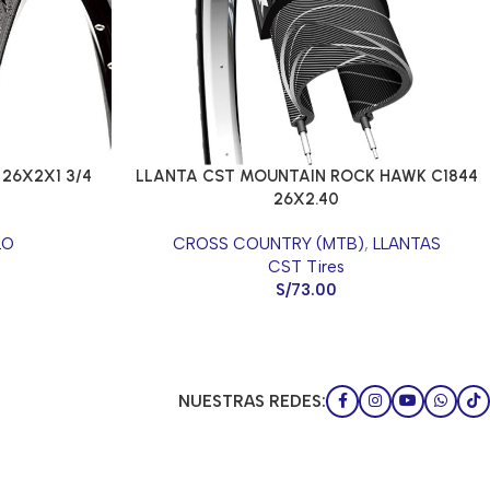
 26X2X1 3/4
LLANTA CST MOUNTAIN ROCK HAWK C1844
26X2.40
LO
CROSS COUNTRY (MTB)
,
LLANTAS
CST Tires
S/
73.00
NUESTRAS REDES: