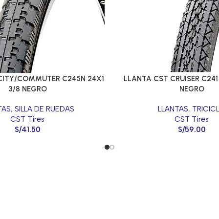
CITY/COMMUTER C245N 24X1
LLANTA CST CRUISER C241
3/8 NEGRO
NEGRO
TAS
,
SILLA DE RUEDAS
LLANTAS
,
TRICIC
CST Tires
CST Tires
S/
41.50
S/
59.00