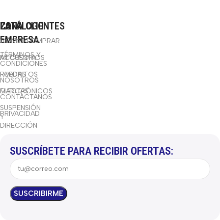
CATÁLOGO
LA
ZONA CLIENTES
EMPRESA
BICICLETAS
CÓMO COMPRAR
TÉRMINOS Y
ACCESORIOS
MI CUENTA
CONDICIONES
RUEDAS
FAVORITOS
NOSOTROS
ELECTRÓNICOS
MARCAS
CONTÁCTANOS
SUSPENSIÓN
PRIVACIDAD
Y
DIRECCIÓN
SUSCRÍBETE PARA RECIBIR OFERTAS: