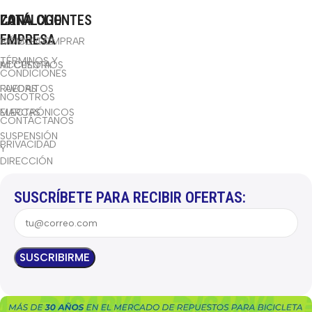
CATÁLOGO
LA
ZONA CLIENTES
EMPRESA
BICICLETAS
CÓMO COMPRAR
TÉRMINOS Y
ACCESORIOS
MI CUENTA
CONDICIONES
RUEDAS
FAVORITOS
NOSOTROS
ELECTRÓNICOS
MARCAS
CONTÁCTANOS
SUSPENSIÓN
PRIVACIDAD
Y
DIRECCIÓN
SUSCRÍBETE PARA RECIBIR OFERTAS: