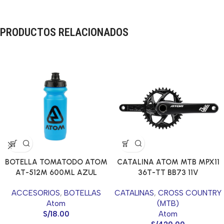
PRODUCTOS RELACIONADOS
BOTELLA TOMATODO ATOM
CATALINA ATOM MTB MPX11
AT-512M 600ML AZUL
36T-TT BB73 11V
GLOSS
3/32*36T*175MM BLACK
ACCESORIOS
,
BOTELLAS
CATALINAS
,
CROSS COUNTRY
Atom
(MTB)
S/
18.00
Atom