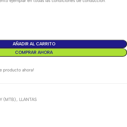
iento ejemplar en todas las condiciones de conducción.
AÑADIR AL CARRITO
COMPRAR AHORA
e producto ahora!
Y (MTB)
,
LLANTAS