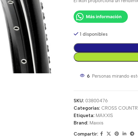
El Ikon proporciona un rendim
Más información
1 disponibles
6
Personas mirando est
SKU:
03800476
Categorías:
CROSS COUNTR
Etiqueta:
MAXXIS
Brand:
Maxxis
Compartir: