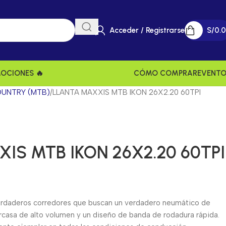
Acceder / Registrarse
S/
0.
MOCIONES 🔥
CÓMO COMPRAR
EVENT
UNTRY (MTB)
LLANTA MAXXIS MTB IKON 26X2.20 60TPI
IS MTB IKON 26X2.20 60TPI
 verdaderos corredores que buscan un verdadero neumático de
arcasa de alto volumen y un diseño de banda de rodadura rápida.