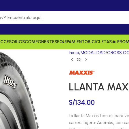
ACCESORIOS
COMPONENTES
EQUIPAMIENTO
BICICLETAS
🔥 PRO
Inicio
MODALIDAD
CROSS CO
LLANTA MAXX
S/
134.00
La llanta Maxxis Ikon es para
carrera ligero. Además, con c