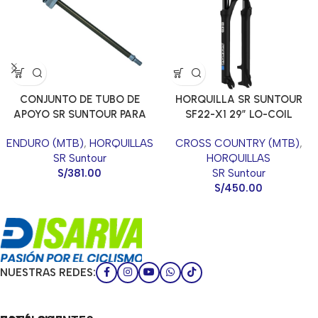
CONJUNTO DE TUBO DE
HORQUILLA SR SUNTOUR
APOYO SR SUNTOUR PARA
SF22-X1 29″ LO-COIL
DUROLUX 36 MM
BLOQUEO MANUAL 100MM
ENDURO (MTB)
,
HORQUILLAS
CROSS COUNTRY (MTB)
,
TS 1-1/8″ AXLE 9MM GLOSS
SR Suntour
HORQUILLAS
S/
381.00
SR Suntour
S/
450.00
NUESTRAS REDES: