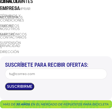
CATÁLOGO
LA
ZONA CLIENTES
EMPRESA
BICICLETAS
CÓMO COMPRAR
TÉRMINOS Y
ACCESORIOS
MI CUENTA
CONDICIONES
RUEDAS
FAVORITOS
NOSOTROS
ELECTRÓNICOS
MARCAS
CONTÁCTANOS
SUSPENSIÓN
PRIVACIDAD
Y
DIRECCIÓN
SUSCRÍBETE PARA RECIBIR OFERTAS: