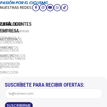
NUESTRAS REDES:
CATÁLOGO
LA
ZONA CLIENTES
EMPRESA
BICICLETAS
CÓMO COMPRAR
TÉRMINOS Y
ACCESORIOS
MI CUENTA
CONDICIONES
RUEDAS
FAVORITOS
NOSOTROS
ELECTRÓNICOS
MARCAS
CONTÁCTANOS
SUSPENSIÓN
PRIVACIDAD
Y
DIRECCIÓN
SUSCRÍBETE PARA RECIBIR OFERTAS: