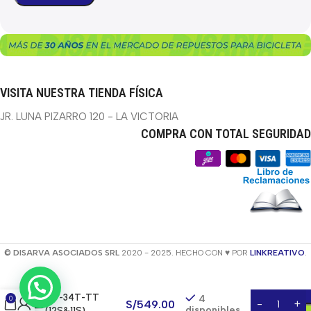
VISITA NUESTRA TIENDA FÍSICA
JR. LUNA PIZARRO 120 - LA VICTORIA
COMPRA CON TOTAL SEGURIDAD
© DISARVA ASOCIADOS SRL
2020 - 2025. HECHO CON ♥ POR
LINKREATIVO
.
CATALINA ATOM
DMB-CR098A-
TT-34T-TT
4
0
S/
549.00
disponibles
(12S&11S)