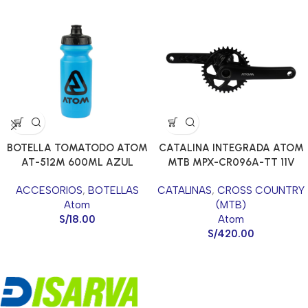
BOTELLA TOMATODO ATOM
CATALINA INTEGRADA ATOM
AT-512M 600ML AZUL
MTB MPX-CR096A-TT 11V
GLOSS
11/128*34T*175MM
ACCESORIOS
,
BOTELLAS
CATALINAS
,
CROSS COUNTRY
Atom
(MTB)
S/
18.00
Atom
S/
420.00