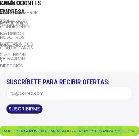
CATÁLOGO
LA
ZONA CLIENTES
EMPRESA
BICICLETAS
CÓMO COMPRAR
TÉRMINOS Y
ACCESORIOS
MI CUENTA
CONDICIONES
RUEDAS
FAVORITOS
NOSOTROS
ELECTRÓNICOS
MARCAS
CONTÁCTANOS
SUSPENSIÓN
PRIVACIDAD
Y
DIRECCIÓN
SUSCRÍBETE PARA RECIBIR OFERTAS: