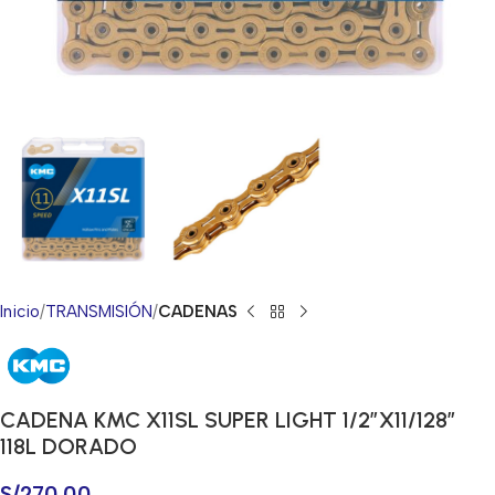
Inicio
TRANSMISIÓN
CADENAS
CADENA KMC X11SL SUPER LIGHT 1/2″X11/128″
118L DORADO
S/
270.00