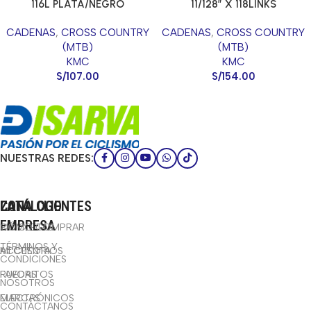
116L PLATA/NEGRO
11/128″ X 118LINKS
PLATA/NEGRO , CHAIN X
CADENAS
,
CROSS COUNTRY
CADENAS
,
CROSS COUNTRY
SERIES
(MTB)
(MTB)
KMC
KMC
S/
107.00
S/
154.00
NUESTRAS REDES:
CATÁLOGO
LA
ZONA CLIENTES
EMPRESA
BICICLETAS
CÓMO COMPRAR
TÉRMINOS Y
ACCESORIOS
MI CUENTA
CONDICIONES
RUEDAS
FAVORITOS
NOSOTROS
ELECTRÓNICOS
MARCAS
CONTÁCTANOS