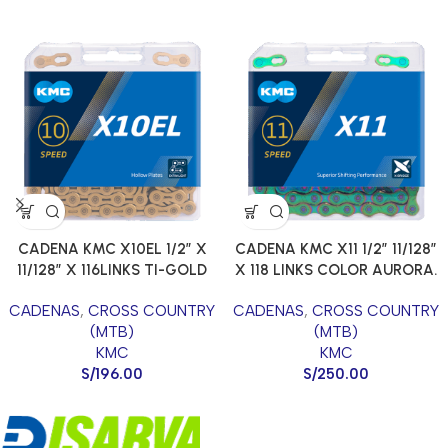
CADENA KMC X10EL 1/2″ X
CADENA KMC X11 1/2″ 11/128″
11/128″ X 116LINKS TI-GOLD
X 118 LINKS COLOR AURORA.
COLOR DORADO CHAIN X -
CHAIN X-SERIES
CADENAS
,
CROSS COUNTRY
CADENAS
,
CROSS COUNTRY
SERIES
(MTB)
(MTB)
KMC
KMC
S/
196.00
S/
250.00