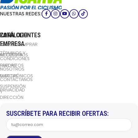
NUESTRAS REDES:
CATÁLOGO
LA
ZONA CLIENTES
EMPRESA
BICICLETAS
CÓMO COMPRAR
TÉRMINOS Y
ACCESORIOS
MI CUENTA
CONDICIONES
RUEDAS
FAVORITOS
NOSOTROS
ELECTRÓNICOS
MARCAS
CONTÁCTANOS
SUSPENSIÓN
PRIVACIDAD
Y
DIRECCIÓN
SUSCRÍBETE PARA RECIBIR OFERTAS: