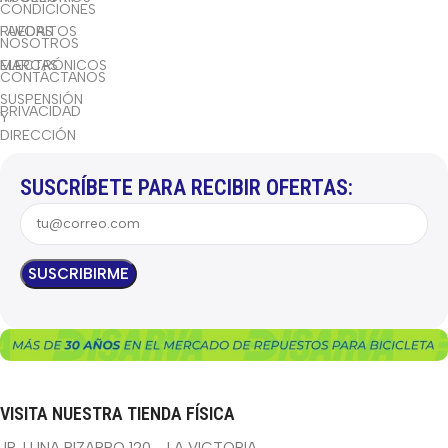
CONDICIONES
RUEDAS
FAVORITOS
NOSOTROS
ELECTRÓNICOS
MARCAS
CONTÁCTANOS
SUSPENSIÓN
PRIVACIDAD
Y
DIRECCIÓN
SUSCRÍBETE PARA RECIBIR OFERTAS:
VISITA NUESTRA TIENDA FÍSICA
JR. LUNA PIZARRO 120 - LA VICTORIA