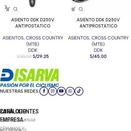
ASIENTO DDK D250V
ASIENTO DDK D250V
ANTIPOSTATICO
ANTIPROSTATICO
NEGRO/AZUL
NEGRO/PLOMO
ASIENTOS
,
CROSS COUNTRY
ASIENTOS
,
CROSS COUNTRY
(MTB)
(MTB)
DDK
DDK
S/
29.25
S/
45.00
S/
45.00
NUESTRAS REDES:
CATÁLOGO
LA
ZONA CLIENTES
EMPRESA
BICICLETAS
CÓMO COMPRAR
TÉRMINOS Y
ACCESORIOS
MI CUENTA